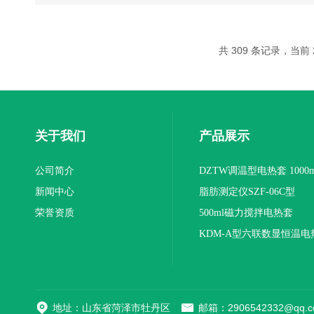
共 309 条记录，当前 2
关于我们
产品展示
公司简介
DZTW调温型电热套 1000m
新闻中心
联
脂肪测定仪SZF-06C型
荣誉资质
500ml磁力搅拌电热套
KDM-A型六联数显恒温电
地址：山东省菏泽市牡丹区
邮箱：2906542332@qq.c