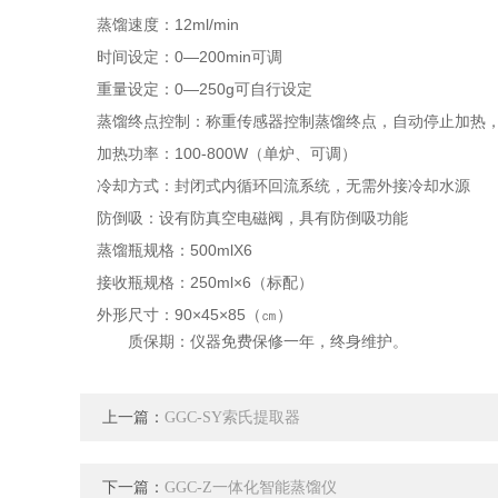
蒸馏速度：12ml/min
时间设定：0—200min可调
重量设定：0—250g可自行设定
蒸馏终点控制：称重传感器控制蒸馏终点，自动停止加热，控
加热功率：100-800W（单炉、可调）
冷却方式：封闭式内循环回流系统，无需外接冷却水源
防倒吸：设有防真空电磁阀，具有防倒吸功能
蒸馏瓶规格：500mlX6
接收瓶规格：250ml×6（标配）
外形尺寸：90×45×85（㎝）
质保期：仪器免费保修一年，终身维护。
上一篇：
GGC-SY索氏提取器
下一篇：
GGC-Z一体化智能蒸馏仪