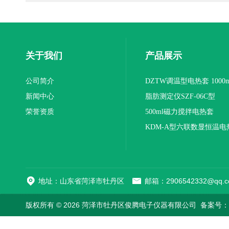
关于我们
产品展示
公司简介
DZTW调温型电热套 1000m
新闻中心
联
脂肪测定仪SZF-06C型
荣誉资质
500ml磁力搅拌电热套
KDM-A型六联数显恒温电
地址：山东省菏泽市牡丹区
邮箱：2906542332@qq.c
版权所有 © 2026 菏泽市牡丹区俊腾电子仪器有限公司
备案号：鲁