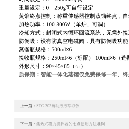
重量设定：
0—250g
可自行设定
蒸馏终点控制：称重传感器控制蒸馏终点，自
加热功率：
100-800W
（单炉、可调）
冷却方式：封闭式内循环回流系统，无需外接
防倒吸：设有防真空电磁阀，具有防倒吸功能
蒸馏瓶规格：
500ml
×
6
接收瓶规格：
250ml
×6
（标配）
100ml
×
6
（选
外形尺寸：
90×45×85
（㎝）
质保期：智能一体化蒸馏仪免费保修一年、终
上一篇：
STC-302自动液液萃取仪
下一篇：
集热式磁力搅拌器的七点使用方法准则