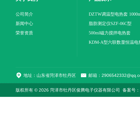
公司简介
DZTW调温型电热套 1000m
新闻中心
联
脂肪测定仪SZF-06C型
荣誉资质
500ml磁力搅拌电热套
KDM-A型六联数显恒温电
地址：山东省菏泽市牡丹区
邮箱：2906542332@qq.c
版权所有 © 2026 菏泽市牡丹区俊腾电子仪器有限公司
备案号：鲁