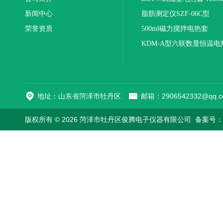
新闻中心
联
脂肪测定仪SZF-06C型
荣誉资质
500ml磁力搅拌电热套
KDM-A型六联数显恒温电
地址：山东省菏泽市牡丹区
邮箱：2906542332@qq.c
版权所有 © 2026 菏泽市牡丹区俊腾电子仪器有限公司
备案号：鲁