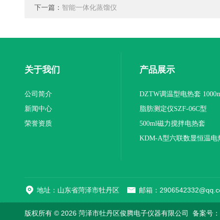
下一篇：
智能一体化蒸馏仪
关于我们
产品展示
公司简介
DZTW调温型电热套 1000m
新闻中心
联
脂肪测定仪SZF-06C型
荣誉资质
500ml磁力搅拌电热套
KDM-A型六联数显恒温电
地址：山东省菏泽市牡丹区
邮箱：2906542332@qq.c
版权所有 © 2026 菏泽市牡丹区俊腾电子仪器有限公司
备案号：鲁