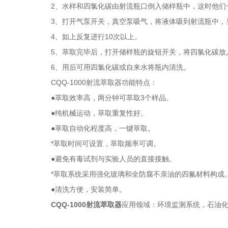
2、水样和四氯化碳由射流瓶口倒入储样瓶中，这时他们一
3、打开气泵开关，真空泵吸气，将液体吸到射流瓶中，当
4、如上反复进行10次以上。
5、萃取完毕后，打开储样瓶的旋钮开关，将四氯化碳放
6、用后可用四氯化碳或自来水将瓶内清洗。
CQQ-1000射流萃取器功能特点：
●萃取效率高，两分钟可萃取3个样品。
●纯机械运动，萃取重复性好。
●萃取自动化程度高，一键萃取。
*萃取时间可设置，萃取频率可调。
●避免有毒试剂与实验人员的直接接触。
*萃取系统采用强化玻璃和全防腐不亲油的四氟材料构成
●清洗方便，安装简单。
CQQ-1000射流萃取器
应用领域：环境监测系统，石油