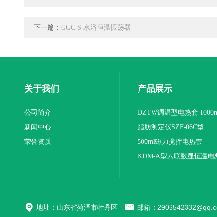
下一篇：
GGC-S 水浴恒温振荡器
关于我们
产品展示
公司简介
DZTW调温型电热套 1000m
新闻中心
联
脂肪测定仪SZF-06C型
荣誉资质
500ml磁力搅拌电热套
KDM-A型六联数显恒温电
地址：山东省菏泽市牡丹区
邮箱：2906542332@qq.c