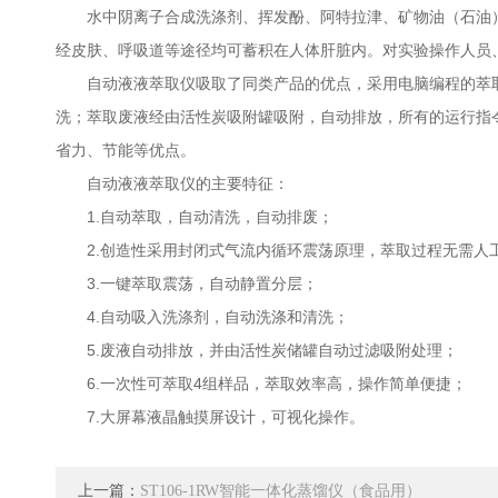
水中阴离子合成洗涤剂、挥发酚、阿特拉津、矿物油（石油）
经皮肤、呼吸道等途径均可蓄积在人体肝脏内。对实验操作人员
自动液液萃取仪吸取了同类产品的优点，采用电脑编程的萃取程
洗；萃取废液经由活性炭吸附罐吸附，自动排放，所有的运行指令
省力、节能等优点。
自动液液萃取仪的主要特征：
1.自动萃取，自动清洗，自动排废；
2.创造性采用封闭式气流内循环震荡原理，萃取过程无需人
3.一键萃取震荡，自动静置分层；
4.自动吸入洗涤剂，自动洗涤和清洗；
5.废液自动排放，并由活性炭储罐自动过滤吸附处理；
6.一次性可萃取4组样品，萃取效率高，操作简单便捷；
7.大屏幕液晶触摸屏设计，可视化操作。
上一篇：
ST106-1RW智能一体化蒸馏仪（食品用）