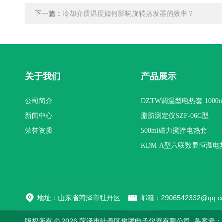
下一篇：
冷却介质温度如何影响旋转蒸发器的效率？
关于我们
产品展示
公司简介
DZTW调温型电热套 1000m
新闻中心
联
脂肪测定仪SZF-06C型
荣誉资质
500ml磁力搅拌电热套
KDM-A型六联数显恒温电
地址：山东省菏泽市牡丹区
邮箱：2906542332@qq.c
版权所有 © 2026 菏泽市牡丹区俊腾电子仪器有限公司
备案号：鲁