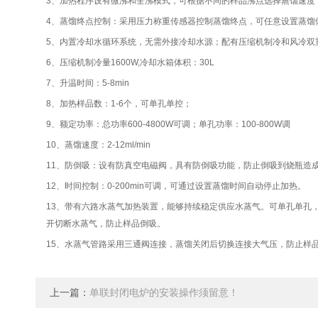
3、加热程序设有微沸和全沸模式，可根据不同的样品沸点选择蒸馏速度
4、蒸馏终点控制：采用压力称重传感器控制蒸馏终点，可任意设置蒸馏体积
5、内置冷却水循环系统，无需外接冷却水源；配有压缩机制冷和风冷双
6、压缩机制冷量1600W,冷却水箱体积：30L
7、升温时间：5-8min
8、加热样品数：1-6个，可单孔单控；
9、额定功率：总功率600-4800W可调；单孔功率：100-800W调
10、蒸馏速度：2-12ml/min
11、防倒吸：设有防真空电磁阀，具有防倒吸功能，防止倒吸到烧瓶造
12、时间控制：0-200min可调，可通过设置蒸馏时间自动停止加热。
13、带有六路水蒸气加热装置，能够持续稳定供应水蒸气。可单孔单孔
开切断水蒸气，防止样品倒吸。
15、水蒸气管路采用三通阀连接，蒸馏关闭后切换连接大气压，防止样
上一篇：
单联封闭电炉的安装操作须留意！