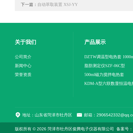
下一篇：
自动萃取装置 XSJ-YY
关于我们
产品展示
公司简介
DZTW调温型电热套 1000m
新闻中心
联
脂肪测定仪SZF-06C型
荣誉资质
500ml磁力搅拌电热套
KDM-A型六联数显恒温电
地址：山东省菏泽市牡丹区
邮箱：2906542332@qq.c
版权所有 © 2026 菏泽市牡丹区俊腾电子仪器有限公司
备案号：鲁