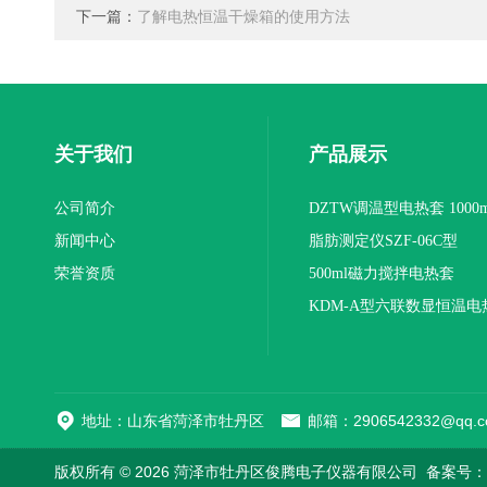
下一篇：
了解电热恒温干燥箱的使用方法
关于我们
产品展示
公司简介
DZTW调温型电热套 1000m
新闻中心
联
脂肪测定仪SZF-06C型
荣誉资质
500ml磁力搅拌电热套
KDM-A型六联数显恒温电
地址：山东省菏泽市牡丹区
邮箱：2906542332@qq.c
版权所有 © 2026 菏泽市牡丹区俊腾电子仪器有限公司
备案号：鲁