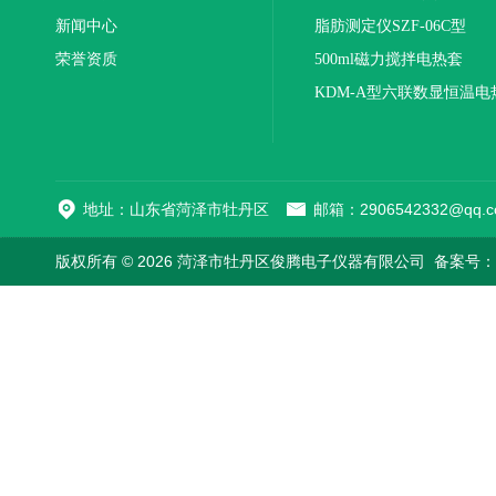
新闻中心
联
脂肪测定仪SZF-06C型
荣誉资质
500ml磁力搅拌电热套
KDM-A型六联数显恒温电
地址：山东省菏泽市牡丹区
邮箱：2906542332@qq.c
版权所有 © 2026 菏泽市牡丹区俊腾电子仪器有限公司
备案号：鲁