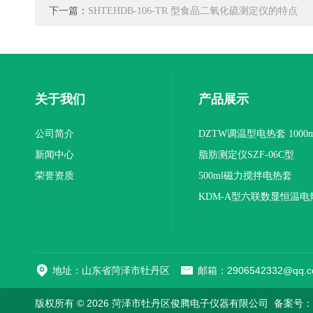
下一篇：
SHTEHDB-106-TR 型食品二氧化硫测定仪的特点
关于我们
产品展示
公司简介
DZTW调温型电热套 1000m
新闻中心
联
脂肪测定仪SZF-06C型
荣誉资质
500ml磁力搅拌电热套
KDM-A型六联数显恒温电
地址：山东省菏泽市牡丹区
邮箱：2906542332@qq.c
版权所有 © 2026 菏泽市牡丹区俊腾电子仪器有限公司
备案号：鲁