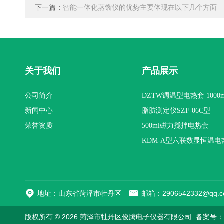
下一篇：
智能一体化蒸馏仪的优势主要体现在以下几个方面
关于我们
产品展示
公司简介
DZTW调温型电热套 1000m
新闻中心
联
脂肪测定仪SZF-06C型
荣誉资质
500ml磁力搅拌电热套
KDM-A型六联数显恒温电
地址：山东省菏泽市牡丹区
邮箱：2906542332@qq.c
版权所有 © 2026 菏泽市牡丹区俊腾电子仪器有限公司
备案号：鲁