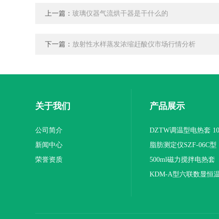
上一篇：
玻璃仪器气流烘干器是干什么的
下一篇：
放射性水样蒸发浓缩赶酸仪市场行情分析
关于我们
产品展示
公司简介
DZTW调温型电热套 100
新闻中心
联
脂肪测定仪SZF-06C型
荣誉资质
500ml磁力搅拌电热套
KDM-A型六联数显恒