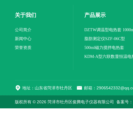
关于我们
产品展示
公司简介
DZTW调温型电热套 1000m
新闻中心
联
脂肪测定仪SZF-06C型
荣誉资质
500ml磁力搅拌电热套
KDM-A型六联数显恒温电
地址：山东省菏泽市牡丹区
邮箱：2906542332@qq.c
版权所有 © 2026 菏泽市牡丹区俊腾电子仪器有限公司
备案号：鲁