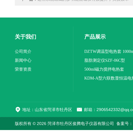
关于我们
产品展示
公司简介
DZTW调温型电热套 1000m
新闻中心
联
脂肪测定仪SZF-06C型
荣誉资质
500ml磁力搅拌电热套
KDM-A型六联数显恒温电
地址：山东省菏泽市牡丹区
邮箱：2906542332@qq.c
版权所有 © 2026 菏泽市牡丹区俊腾电子仪器有限公司
备案号：鲁