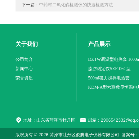
下一篇：
中药材二氧化硫检测仪的快速检测方法
关于我们
产品展示
公司简介
DZTW调温型电热套 1000m
新闻中心
联
脂肪测定仪SZF-06C型
荣誉资质
500ml磁力搅拌电热套
KDM-A型六联数显恒温电
地址：山东省菏泽市牡丹区
邮箱：2906542332@qq.c
版权所有 © 2026 菏泽市牡丹区俊腾电子仪器有限公司
备案号：鲁