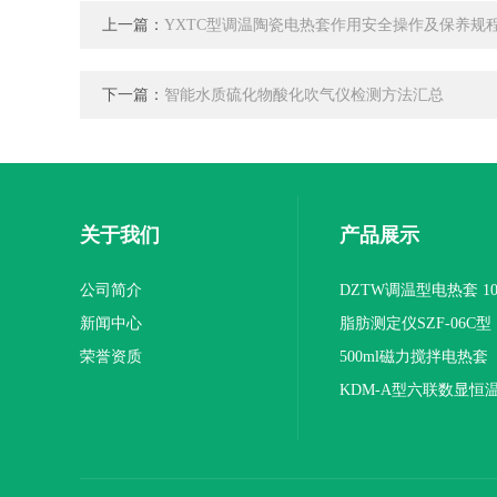
上一篇：
YXTC型调温陶瓷电热套作用安全操作及保养规
下一篇：
智能水质硫化物酸化吹气仪检测方法汇总
关于我们
产品展示
公司简介
DZTW调温型电热套 100
新闻中心
联
脂肪测定仪SZF-06C型
荣誉资质
500ml磁力搅拌电热套
KDM-A型六联数显恒