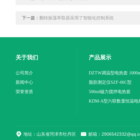
下一篇：
翻转振荡萃取器采用了智能化控制系统
关于我们
产品展示
公司简介
DZTW调温型电热套 1000m
新闻中心
联
脂肪测定仪SZF-06C型
荣誉资质
500ml磁力搅拌电热套
KDM-A型六联数显恒温电
地址：山东省菏泽市牡丹区
邮箱：2906542332@qq.c