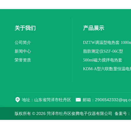
关于我们
产品展示
公司简介
DZTW调温型电热套 1000m
新闻中心
联
脂肪测定仪SZF-06C型
荣誉资质
500ml磁力搅拌电热套
KDM-A型六联数显恒温电
地址：山东省菏泽市牡丹区
邮箱：2906542332@qq.c
版权所有 © 2026 菏泽市牡丹区俊腾电子仪器有限公司
备案号：鲁