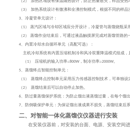
（
）
加热区域设有保温隔热设计，防止热量散失，样品受热
2
（
）
加热系统设计有微沸和全沸控制模式，根据不同的样品
3
、冷凝管单元设计：
3
（
） 蒸汽区域与冷却区域应分开设计
，
冷凝管与蒸馏烧瓶采
1
（
） 蒸馏作业结束后，可通过液晶触摸屏完成对蒸馏管路的
2
、内置冷却水自循环单元
（高配可选）
：
4
主机冷却系统有内置压缩机制冷和风冷双重降温模式组成，
（
）
压缩机的输入功率≤
，制冷功率≥
。
1
800W
2000W
、蒸馏终点智能控制单元：
5
（
）
蒸馏终点控制单元采用压力传感器控制技术，可单独设
1
（
）
蒸馏结束后可以自动停止加热。
2
、防过量蒸馏保护系统：为防止馏出液蒸馏过量，在每个馏
6
、防倒吸保护单元：为保证馏出液成果不损失，蒸馏结束后
7
二、对智能一体化蒸馏仪仪器进行安装
在安装仪器前，对安装的台面、电源、安装空间