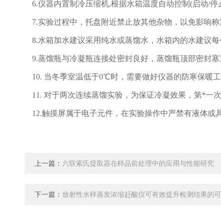
6.仪器内置制冷压缩机,根据水箱温度自动控制(启动/
7.
实验过程中，托盘附近禁止放其他杂物，以免影响称
8
.水箱加水建议采用纯水或蒸馏水，水箱内的水建议
9
.蒸馏瓶与冷凝瓶连接处密封良好，蒸馏瓶顶部密封
10
. 当冬季室温低于0℃时，需要做好仪器的防寒保暖
1
1
. 对于两次连续蒸馏实验，为保证冷凝效果，第*一次
12.触摸屏属于电子元件，在实验操作中严禁有液体
上一篇：
六联索氏提取器在样品前处理中的应用与性能研究
下一篇：
放射性水样蒸发浓缩赶酸仪可有效提升检测结果的可