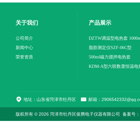
关于我们
产品展示
公司简介
DZTW调温型电热套 1000m
新闻中心
联
脂肪测定仪SZF-06C型
荣誉资质
500ml磁力搅拌电热套
KDM-A型六联数显恒温电
地址：山东省菏泽市牡丹区
邮箱：2906542332@qq.c
版权所有 © 2026 菏泽市牡丹区俊腾电子仪器有限公司
备案号：鲁