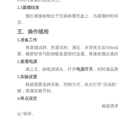
2.5蒸馏结束
馏出液接收瓶位于仪器称重托盘上，当蒸馏的时
启。
五、操作规程
1.准备工作
将蒸馏试样、所需试剂、沸石、水等依次加
500
塞、橡胶软管与防倒吸装置密封连通。将接收馏出液
2.接通电源
插上主、副电源插头，打开
电源开关
，此时液晶
3.实验设置
根据需要选择实验、控制方式，依次打开
“
压缩机
键，蒸馏实验开始。
4.终点设定
根据需
认
"保存。