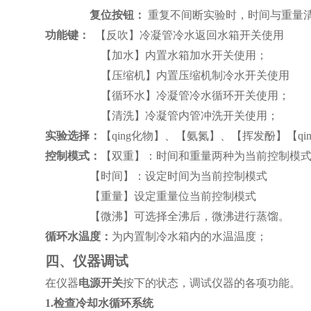
复位按钮：
重复不间断实验时，时间与重量
功能键：
【反吹】冷凝管冷水返回水箱开关使用
【加水】内置水箱加水开关使用；
【
压缩机
】内置压缩机制冷水开关使用
【循环
水
】冷凝管冷水循环开关使用；
【清洗】冷凝管内管冲洗开关使用；
实验选择：
【qing化物】、【氨氮】、【挥发酚】【
q
控制模式：
【
双重
】
：时间和重量两种为当前控制模
【
时间
】
：设定时间为当前控制模式
【
重量
】
设定重量位当前控制模式
【
微沸
】
可选择全沸后，微沸进行蒸馏。
循环水温度
：
为内置制冷水箱内的水温温度；
四、仪器调试
在仪器
电源开关
按下的状态，调试仪器的各项功能。
1.检查冷却水循环系统