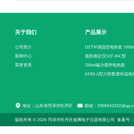
关于我们
产品展示
公司简介
DZTW调温型电热套 1000m
新闻中心
联
脂肪测定仪SZF-06C型
荣誉资质
500ml磁力搅拌电热套
KDM-A型六联数显恒温电
地址：山东省菏泽市牡丹区
邮箱：2906542332@qq.c
版权所有 © 2026 菏泽市牡丹区俊腾电子仪器有限公司
备案号：鲁