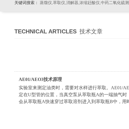
关键词搜索：
蒸馏仪,萃取仪,消解器,浓缩赶酸仪,中药二氧化硫
TECHNICAL ARTICLES
技术文章
AE01/AEO3
技术原理
实验室来测定油类时，需要对水样进行萃取。AE01/
定在U型管的位置，当真空泵从萃取瓶A的一端抽气时
会从萃取瓶A快速穿过萃取溶剂进入到萃取瓶B中，用