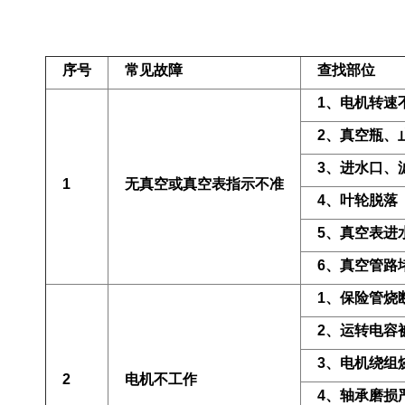
序号
常见故障
查找部位
1
、电机转速
2
、真空瓶、
3
、进水口、
1
无真空或真空表指示不准
4
、叶轮脱落
5
、真空表进
6
、真空管路
1
、保险管烧
2
、运转电容
3
、电机绕组
2
电机不工作
4
、轴承磨损