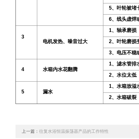
5
、叶轮被堵
6
、线头虚焊
1
、轴承磨损
3
电机发热、噪音过大
2
、叶轮磨损
3
、电压不稳
1
、滤水管排
4
水箱内水花翻腾
2
、水位太低
1
、水箱放溢
5
漏水
2
、水箱破裂
上一篇：
往复水浴恒温振荡器产品的工作特性