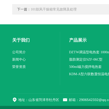
下一篇：
101鼓风干燥箱常见故障及处理
关于我们
产品展示
公司简介
DZTW调温型电热套 1000m
新闻中心
联
脂肪测定仪SZF-06C型
荣誉资质
500ml磁力搅拌电热套
KDM-A型六联数显恒温电
地址：山东省菏泽市牡丹区
邮箱：2906542332@qq.c