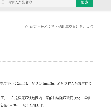
>
> 选用真空泵注意九大点
首页
技术文章
至少要2mmHg，能达到1mmHg。通常选择泵的真空度要
（绝压），在这样宽压强范围内，泵的抽速随压强而变化（详细
25~30mmHg下长期工作。