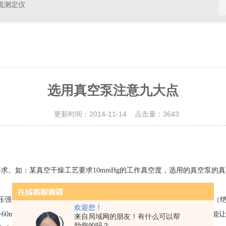
硫测定仪
选用真空泵注意九大点
更新时间：2014-11-14 点击量：
3643
：某真空干燥工艺要求10mmHg的工作真空度，选用的真空泵的真空度
围，如：2BV系列水环真空泵工作压强范围760mmHg~25mmHg
欢迎您！
60mmHg。因而，泵的工作点应该选在这个范围之内较为适宜，而不能让它在
来自局域网的朋友！有什么可以帮
助您的吗？