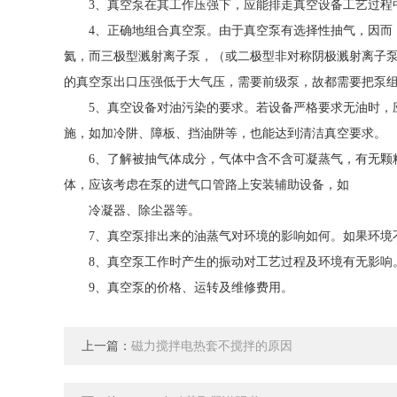
3、真空泵在其工作压强下，应能排走真空设备工艺过程
4、正确地组合真空泵。由于真空泵有选择性抽气，因而，
氦，而三极型溅射离子泵，（或二极型非对称阴极溅射离子
的真空泵出口压强低于大气压，需要前级泵，故都需要把泵
5、真空设备对油污染的要求。若设备严格要求无油时，应
施，如加冷阱、障板、挡油阱等，也能达到清洁真空要求。
6、了解被抽气体成分，气体中含不含可凝蒸气，有无颗粒
体，应该考虑在泵的进气口管路上安装辅助设备，如
冷凝器、除尘器等。
7、真空泵排出来的油蒸气对环境的影响如何。如果环境不
8、真空泵工作时产生的振动对工艺过程及环境有无影响。
9、真空泵的价格、运转及维修费用。
上一篇：
磁力搅拌电热套不搅拌的原因