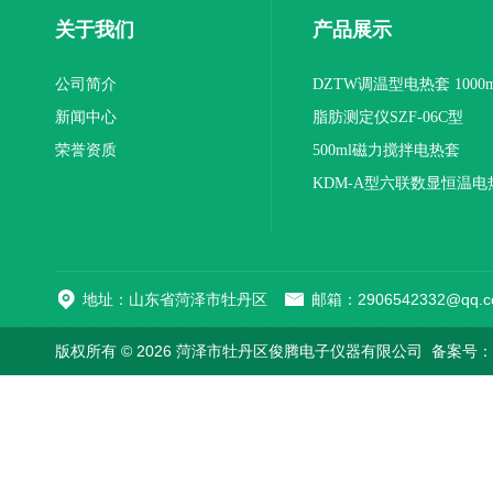
关于我们
产品展示
公司简介
DZTW调温型电热套 1000m
新闻中心
联
脂肪测定仪SZF-06C型
荣誉资质
500ml磁力搅拌电热套
KDM-A型六联数显恒温电
地址：山东省菏泽市牡丹区
邮箱：2906542332@qq.c
版权所有 © 2026 菏泽市牡丹区俊腾电子仪器有限公司
备案号：鲁