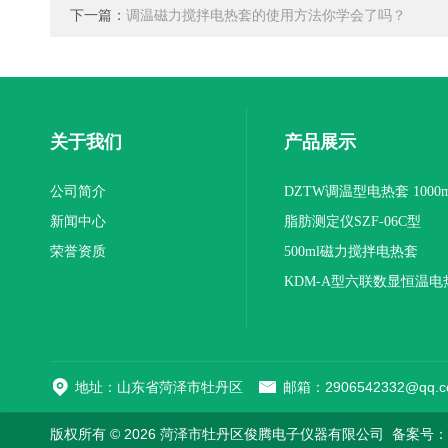
下一篇：
调温磁力搅拌电热套的使用方法你学会了吗？
关于我们
产品展示
公司简介
DZTW调温型电热套 1000m
新闻中心
联
脂肪测定仪SZF-06C型
荣誉资质
500ml磁力搅拌电热套
KDM-A型六联数显恒温电
地址：山东省菏泽市牡丹区
邮箱：2906542332@qq.c
版权所有 © 2026 菏泽市牡丹区俊腾电子仪器有限公司
备案号：鲁