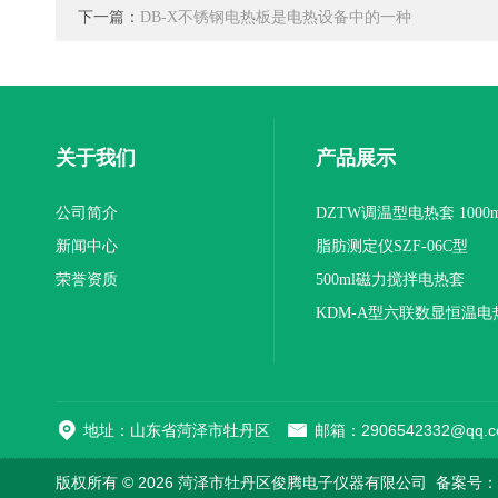
下一篇：
DB-X不锈钢电热板是电热设备中的一种
关于我们
产品展示
公司简介
DZTW调温型电热套 1000m
新闻中心
联
脂肪测定仪SZF-06C型
荣誉资质
500ml磁力搅拌电热套
KDM-A型六联数显恒温电
地址：山东省菏泽市牡丹区
邮箱：2906542332@qq.c
版权所有 © 2026 菏泽市牡丹区俊腾电子仪器有限公司
备案号：鲁