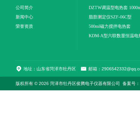
公司简介
DZTW调温型电热套 1000m
新闻中心
联
脂肪测定仪SZF-06C型
荣誉资质
500ml磁力搅拌电热套
KDM-A型六联数显恒温电
地址：山东省菏泽市牡丹区
邮箱：2906542332@qq.c
版权所有 © 2026 菏泽市牡丹区俊腾电子仪器有限公司
备案号：鲁