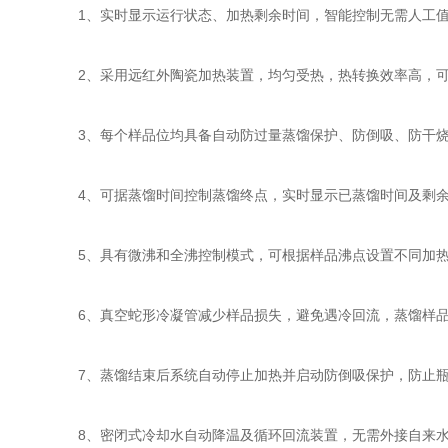
1、实时显示运行状态、加热剩余时间，智能控制无需人工
2、采用远红外陶瓷加热装置，均匀受热，热转换效率高，可
3、每个样品位均具备自动防过量蒸馏保护、防倒吸、防干烧
4、可据蒸馏时间控制蒸馏终点，实时显示已蒸馏时间及剩余
5、具有微沸和全沸控制模式，可根据样品沸点设置不同加热
6、真空蛇形冷凝管减少样品损失，避免遇冷回流，蒸馏样品
7、蒸馏结束后系统自动停止加热并启动防倒吸保护，防止瓶
8、密闭式冷却水自动降温及循环回流装置，无需外接自来水