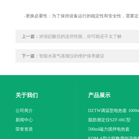
-更换必要性：为了保持设备运行的稳定性和安全性，需要定
上一篇：
浓缩赶酸仪的这些性能，你可能还不太了解
下一篇：
智能水蒸气蒸馏仪的维护保养建议
关于我们
产品展示
公司简介
DZTW调温型电热套 1000m
新闻中心
联
脂肪测定仪SZF-06C型
荣誉资质
500ml磁力搅拌电热套
KDM-A型六联数显恒温电