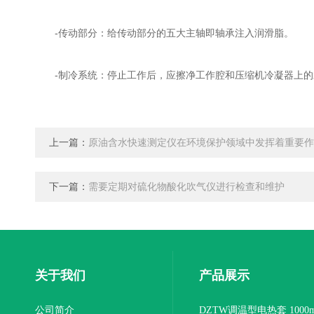
-传动部分：给传动部分的五大主轴即轴承注入润滑脂。
-制冷系统：停止工作后，应擦净工作腔和压缩机冷凝器上的
上一篇：
原油含水快速测定仪在环境保护领域中发挥着重要作
下一篇：
需要定期对硫化物酸化吹气仪进行检查和维护
关于我们
产品展示
公司简介
DZTW调温型电热套 1000m