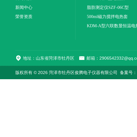
新闻中心
联
脂肪测定仪SZF-06C型
荣誉资质
500ml磁力搅拌电热套
KDM-A型六联数显恒温电
地址：山东省菏泽市牡丹区
邮箱：2906542332@qq.c
版权所有 © 2026 菏泽市牡丹区俊腾电子仪器有限公司
备案号：鲁