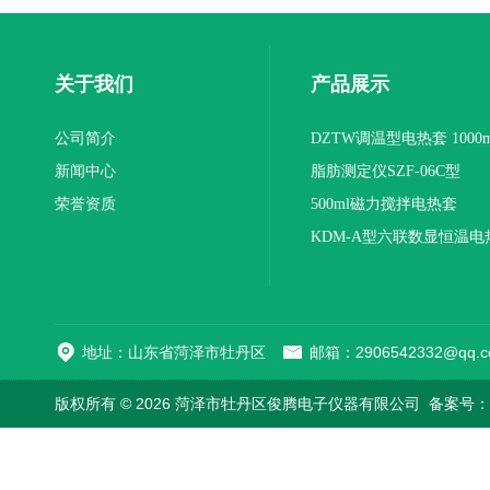
关于我们
产品展示
公司简介
DZTW调温型电热套 1000m
新闻中心
联
脂肪测定仪SZF-06C型
荣誉资质
500ml磁力搅拌电热套
KDM-A型六联数显恒温电
地址：山东省菏泽市牡丹区
邮箱：2906542332@qq.c
版权所有 © 2026 菏泽市牡丹区俊腾电子仪器有限公司
备案号：鲁