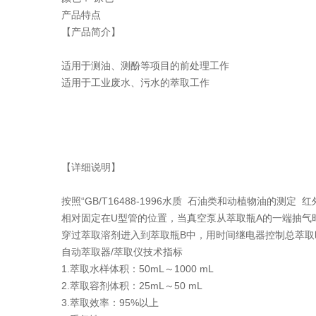
产品特点
【产品简介】
适用于测油、测酚等项目的前处理工作
适用于工业废水、污水的萃取工作
【详细说明】
按照“GB/T16488-1996水质 石油类和动植物油
相对固定在U型管的位置，当真空泵从萃取瓶A的一端抽气
穿过萃取溶剂进入到萃取瓶B中，用时间继电器控制总萃
自动萃取器/萃取仪技术指标
1.萃取水样体积：50mL～1000 mL
2.萃取容剂体积：25mL～50 mL
3.萃取效率：95%以上