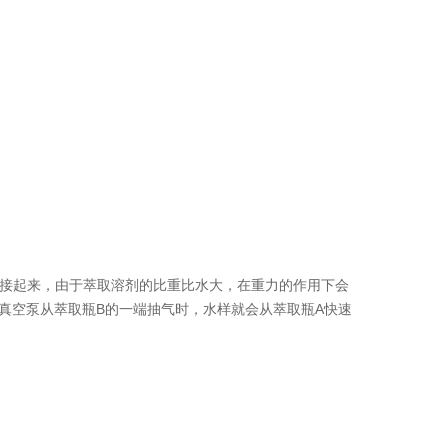
和B连接起来，由于萃取溶剂的比重比水大，在重力的作用下会
真空泵从萃取瓶B的一端抽气时，水样就会从萃取瓶A快速