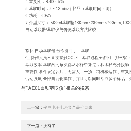
4.重复性：RSD﹤5%
5.萃取时间：2～12min/个样品（萃取时间可调）
6.功耗：60VA
7.外型尺寸： 500ml萃取瓶480mm×280mm×700mm;100
自动萃取器/萃取仪与传统萃取方法比较
指标 自动萃取器 分液漏斗手工萃取
性 操作人员不直接接触CCL4，萃取过程全密闭，排气管
萃取效率 萃取溶剂每次都从水样中穿过，和水样充分接触
重复性 条件设定以后，无需人工干预，纯机械运作，重复
劳动强度 全部自动化操作，并且可以同时萃取多个样品，
与“AE01自动萃取仪”相关的搜索
上一篇：
俊腾电子电热套产品价目表
下一篇：没有了