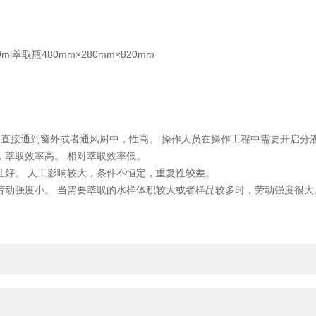
0ml萃取瓶480mm×280mm×820mm
可直接通到窗外或者通风厨中，性高。 操作人员在操作工程中需要开启分
，萃取效率高。 相对萃取效率低。
性好。 人工影响较大，条件不恒定，重复性较差。
劳动强度小。 当需要萃取的水样体积较大或者样品较多时，劳动强度很大