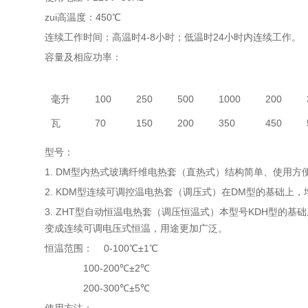
zui高温度：450℃
连续工作时间：高温时4-8小时；低温时24小时内连续工作。
容量及相应功率：
毫升
100
250
500
1000
200
瓦
70
150
200
350
450
型号：
1. DM型内热式玻璃纤维电热套（直热式）结构简单、使用方
2. KDM型连续可调控温电热套（调压式）在DM型的基础
3. ZHT型自动恒温电热套（调压恒温式）本型号KDH型
变成连续可调电压式恒温，用途更加广泛。
恒温范围： 0-100℃±1℃
100-200℃±2℃
200-300℃±5℃