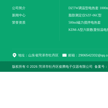
公司简介
DZTW调温型电热套 1000m
新闻中心
联
脂肪测定仪SZF-06C型
荣誉资质
500ml磁力搅拌电热套
KDM-A型六联数显恒温电
地址：山东省菏泽市牡丹区
邮箱：2906542332@qq.c
版权所有 © 2026 菏泽市牡丹区俊腾电子仪器有限公司
备案号：鲁