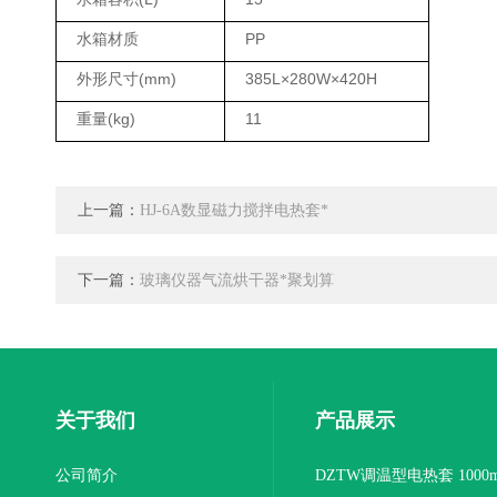
水箱材质
PP
外形尺寸(mm)
385L×280W×420H
重量(kg)
11
上一篇：
HJ-6A数显磁力搅拌电热套*
下一篇：
玻璃仪器气流烘干器*聚划算
关于我们
产品展示
公司简介
DZTW调温型电热套 1000m