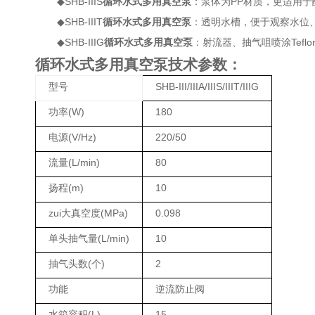
◆SHB-IIIS
循环水式多用真空泵
：泵体为PP材质，更适用于酸
◆SHB-IIIT
循环水式多用真空泵
：透明水槽，便于观察水位、水
◆SHB-IIIG
循环水式多用真空泵
：射流器、抽气咀喷涂Tefl
循环水式多用真空泵技术参数：
型号
SHB-III/IIIA/IIIS/IIIT/IIIG
功率(W)
180
电源(V/Hz)
220/50
流量(L/min)
80
扬程(m)
10
zui大真空度(MPa)
0.098
单头抽气量(L/min)
10
抽气头数(个)
2
功能
逆流防止阀
水箱容积(L)
15