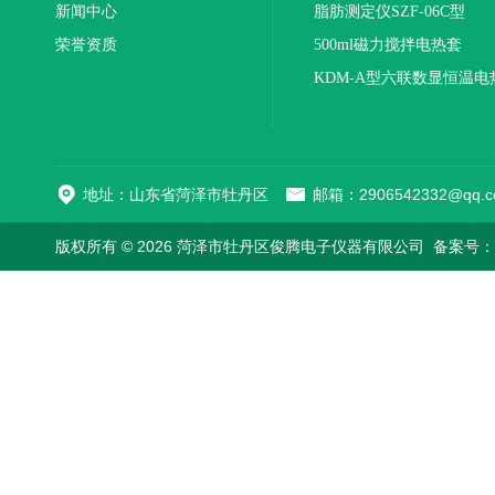
新闻中心
联
脂肪测定仪SZF-06C型
荣誉资质
500ml磁力搅拌电热套
KDM-A型六联数显恒温电
地址：山东省菏泽市牡丹区
邮箱：2906542332@qq.c
版权所有 © 2026 菏泽市牡丹区俊腾电子仪器有限公司
备案号：鲁