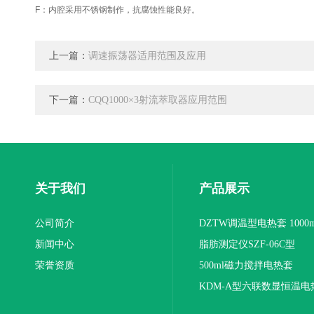
F：内腔采用不锈钢制作，抗腐蚀性能良好。
上一篇：
调速振荡器适用范围及应用
下一篇：
CQQ1000×3射流萃取器应用范围
关于我们
产品展示
公司简介
DZTW调温型电热套 1000m
新闻中心
联
脂肪测定仪SZF-06C型
荣誉资质
500ml磁力搅拌电热套
KDM-A型六联数显恒温电