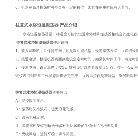
6、机器在高速振荡时可能会有一定的移位，因此在使用时应有人看管。
往复式水浴恒温振荡器
产品介绍
水浴恒温振荡器是一种温度可控的恒温水浴槽和振荡器相结合的生化仪
往复式水浴恒温振荡器
使用说明
1、装入试验瓶，并保持平衡，如是双功能机型，设定振荡方式。（详细设定
2、接通电源，根据机器表面刻度设定定时时间，如需长时间工作，将定时器
3、接通电源，设定温度：按SET键可设定或查看温度设定点。按一下SET
键仪表回到正常工作状态温度设定完毕。（若温控仪是智能型，则另附温控
往复式水浴恒温振荡器
主要特点：
A：温控数字显示。
B：振荡时又小浪花，但无浪花飞溅。
C：设有机械定时。
D：弹簧试瓶架特别适合作多种对比试验的生物样品的培养制备。
E：无级调速，运转平稳，操作简便。