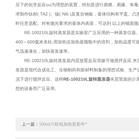
压下的化学反应zui为理想的装置，特别是进行易燃、易爆、有
求制作钛材( TA2 )、镍( Ni6 )及复合钢板，釜体结构
时任意选配。对有抛光要求的釜体内表面，可达到 以上的镜面
RE-100210L旋转蒸发器是实验室广泛应用的一种蒸发仪器
400～600毫米汞柱;用加热浴加热蒸馏瓶中的溶剂，加热温度
气迅速液化，加快蒸发速率。
RE-100210L旋转蒸发器内层放置反应溶媒可做搅拌反应,夹层
发器是现代合成化工、生物制药和新材料制备的理想试验、生产
况下进行搅拌反应。这样
RE-100210L旋转蒸发器
夹层里面的介
想的设备而广泛采用。
上一篇：
500ml六联电加热套新年*