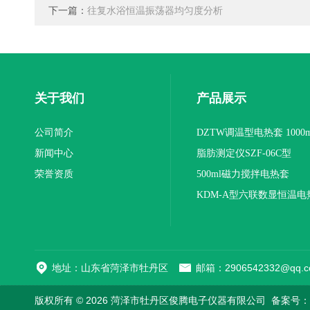
下一篇：
往复水浴恒温振荡器均匀度分析
关于我们
产品展示
公司简介
DZTW调温型电热套 1000m
新闻中心
联
脂肪测定仪SZF-06C型
荣誉资质
500ml磁力搅拌电热套
KDM-A型六联数显恒温电
地址：山东省菏泽市牡丹区
邮箱：2906542332@qq.c
版权所有 © 2026 菏泽市牡丹区俊腾电子仪器有限公司
备案号：鲁