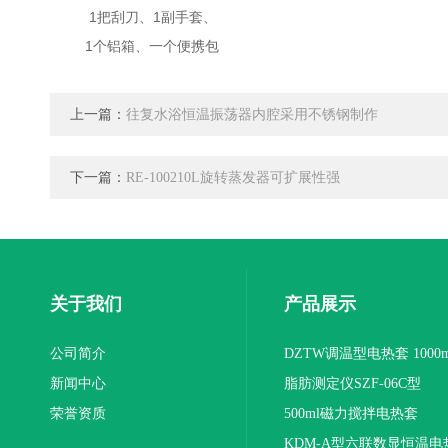
1
把刮刀、
1
副手套、
1
个铝箱、一个便携包
上一篇：
往复水浴恒温振荡器内腔采用不锈钢制作
下一篇：
RE-100210L旋转蒸发器可扩展性强
关于我们
产品展示
公司简介
DZTW调温型电热套 1000m
新闻中心
联
脂肪测定仪SZF-06C型
荣誉资质
500ml磁力搅拌电热套
KDM-A型六联数显恒温电