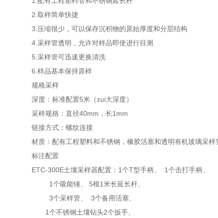
1.
配有工程塑料管和不锈钢延长杆
2.
取样简单快捷
3.
压缩很少，可以保存沉积物的原始厚度和分层结构
4.
采样管透明，允许对样品即使进行目测
5.
采样管可迅速更换清洗
6.
样品基本保持原样
规格采样
深度：标准配置
5
米（zui大深度）
采样规格：直径
40mm
，长
1mm
链接方式：螺纹连接
材质：配有工程塑料和不锈钢，橡胶活塞和透明有机玻璃采样
标注配置
ETC-300E土壤采样器
配置：
1
个
T
型手柄、
1
个击打手柄、
1
个吸能锤、
5
根
1
米
长延长杆、
3
个采样管、
3
个备用活塞、
1
个不锈钢土壤钻头
2
个扳手、