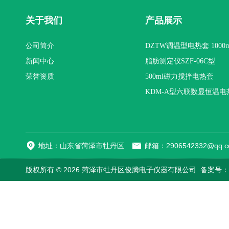
关于我们
产品展示
公司简介
DZTW调温型电热套 1000m
新闻中心
联
脂肪测定仪SZF-06C型
荣誉资质
500ml磁力搅拌电热套
KDM-A型六联数显恒温电
地址：山东省菏泽市牡丹区
邮箱：2906542332@qq.c
版权所有 © 2026 菏泽市牡丹区俊腾电子仪器有限公司
备案号：鲁