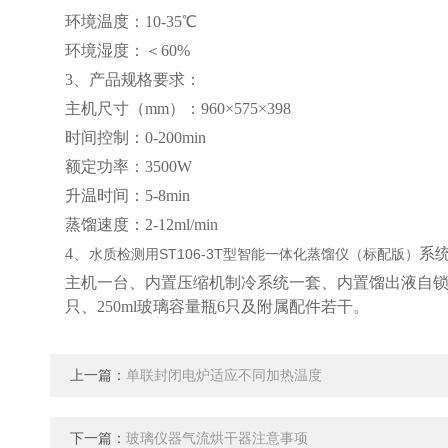
环境温度：10-35℃
环境湿度：＜60%
3、产品规格要求：
主机尺寸（mm）：960×575×398
时间控制：0-200min
额定功率：3500W
升温时间：5-8min
蒸馏速度：2-12ml/min
4、
系
水质检测用ST106-3T型智能一体化蒸馏仪（标配版）
主机一台、内置压缩机制冷系统一套、内置馏出液自锁装
只、250ml玻璃容量瓶6只及附属配件若干。
上一篇：
单联封闭电炉适应不同加热温度
下一篇：
玻璃仪器气流烘干器注意事项