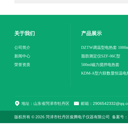
关于我们
产品展示
公司简介
DZTW调温型电热套 1000m
新闻中心
联
脂肪测定仪SZF-06C型
荣誉资质
500ml磁力搅拌电热套
KDM-A型六联数显恒温电
地址：山东省菏泽市牡丹区
邮箱：2906542332@qq.c
版权所有 © 2026 菏泽市牡丹区俊腾电子仪器有限公司
备案号：鲁