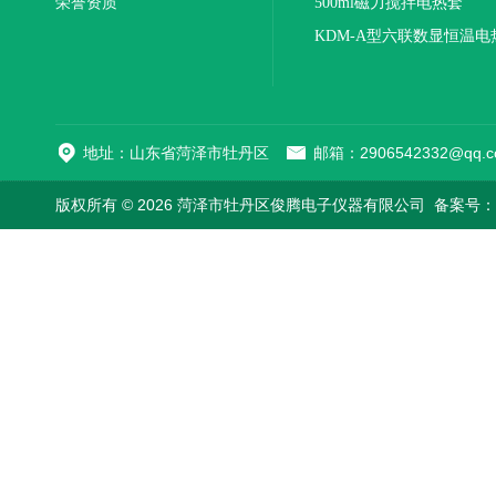
荣誉资质
500ml磁力搅拌电热套
KDM-A型六联数显恒温电
地址：山东省菏泽市牡丹区
邮箱：2906542332@qq.c
版权所有 © 2026 菏泽市牡丹区俊腾电子仪器有限公司
备案号：鲁