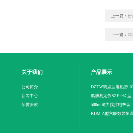
上一篇：
粉
下一篇：
非
关于我们
产品展示
公司简介
DZTW调温型电热套 100
新闻中心
联
脂肪测定仪SZF-06C型
荣誉资质
500ml磁力搅拌电热套
KDM-A型六联数显恒