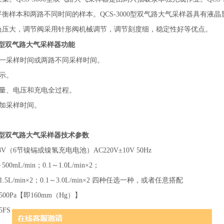
衡样本和两路不同时间的样本。QCS-3000型双气路大气采样器具有
负压大，调节阀采用针形阀机械调节，调节刻度细，稳定性好等优点。
功能
000型双气路大气采样器
同一采样时间或两路不同采样时间。
示。
电量、电压和充电全过程。
追加采样时间。
技术参数
000型双气路大气采样器
V（6节镍镉或镍氢充电电池）AC220V±10V 50Hz
0mL/min；0.1～1.0L/min×2；
/min×2；0.1～3.0L/min×2 四种任选一种，或者任意搭配
00Pa【即160mm（Hg）】
FS