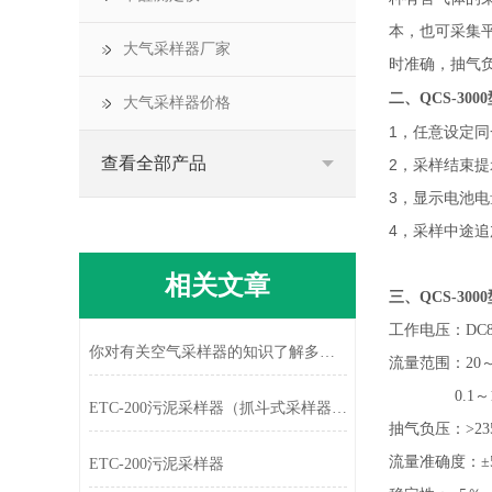
本，也可采集平
大气采样器厂家
时准确，抽气
二、
QCS-3
大气采样器价格
1，任意设定
查看全部产品
2，采样结束提
3，显示电池
4，采样中途
相关文章
三、
QCS-3
工作电压：DC8
你对有关空气采样器的知识了解多少呢
流量范围：20～50
0.1～1.5L
ETC-200污泥采样器（抓斗式采样器）技术参数和生产厂家
抽气负压：>235
流量准确度：±5
ETC-200污泥采样器