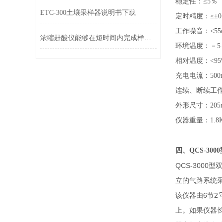
稳定性：≤5％
ETC-300土壤采样器说明书下载
定时精度：≤±0
工作噪音：<55
浓缩赶酸仪能够在短时间内完成样品的快速浓缩操作
环境温度：－5
相对温度：<95
充电电流：500
连续、断续工作
外形尺寸：205m
仪器重量：1.8
四、
QCS-3
QCS-300
立的气路系统采
该仪器由6节
上。如果仪器