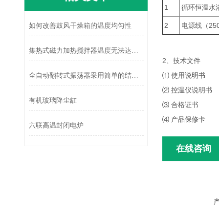
1
循环恒温水
2
电源线（250
如何改善鼓风干燥箱的温度均匀性
集热式磁力加热搅拌器温度无法达到的原因
2、技术文件
⑴ 使用
全自动翻转式振荡器采用简单的结构设计
⑵ 控温
有机玻璃降尘缸
⑶ 合
⑷ 产品
六联高温封闭电炉
在线咨询