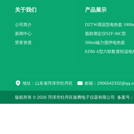
关于我们
产品展示
公司简介
DZTW调温型电热套 1000m
新闻中心
联
脂肪测定仪SZF-06C型
荣誉资质
500ml磁力搅拌电热套
KDM-A型六联数显恒温电
地址：山东省菏泽市牡丹区
邮箱：2906542332@qq.c
版权所有 © 2026 菏泽市牡丹区俊腾电子仪器有限公司
备案号：鲁