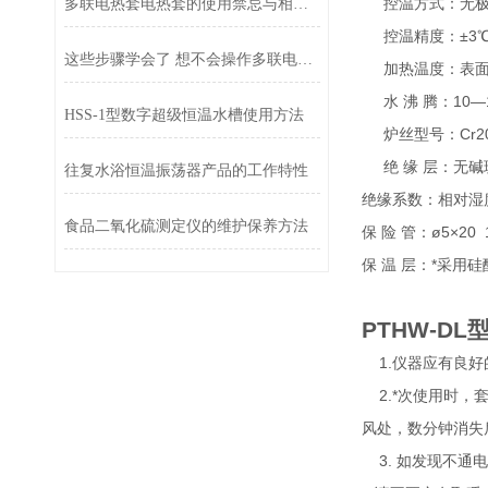
控温方式：无极
多联电热套电热套的使用禁忌与相关事项
控温精度：±3
这些步骤学会了 想不会操作多联电热套电热套都难
加热温度：表面zu
水 沸 腾：10—15
HSS-1型数字超级恒温水槽使用方法
炉丝型号：Cr20N
绝 缘 层：无碱
往复水浴恒温振荡器产品的工作特性
绝缘系数：相对湿度
食品二氧化硫测定仪的维护保养方法
保 险 管：ø5×20 
保 温 层：*采用
PTHW-D
1.仪器应有良好
2.*次使用时，
风处，数分钟消
3. 如发现不通