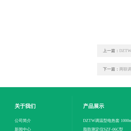
上一篇：
DZT
下一篇：
两联调
关于我们
产品展示
公司简介
DZTW调温型电热套 1000m
新闻中心
联
脂肪测定仪SZF-06C型