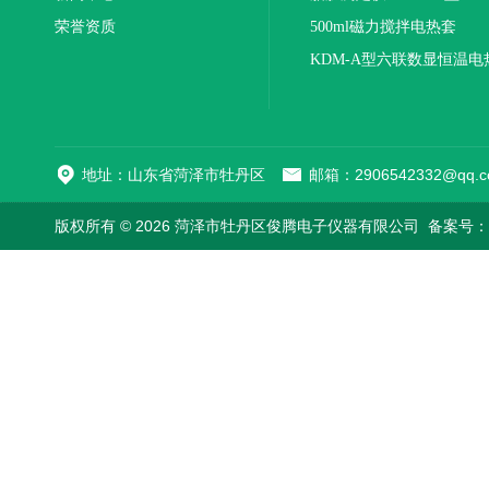
荣誉资质
500ml磁力搅拌电热套
KDM-A型六联数显恒温电
地址：山东省菏泽市牡丹区
邮箱：2906542332@qq.c
版权所有 © 2026 菏泽市牡丹区俊腾电子仪器有限公司
备案号：鲁