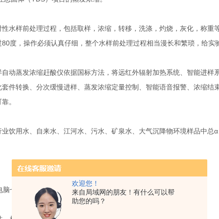
水样前处理过程，包括取样，浓缩，转移，洗涤，灼烧，灰化，称重等一
过80度，操作必须认真仔细，整个水样前处理过程相当漫长和繁琐，给实
动蒸发浓缩赶酸仪依据国标方法，将远红外辐射加热系统、智能进样系
化套件转换、分次缓慢进样、蒸发浓缩定量控制、智能语音报警、浓缩结
可靠。
饮用水、自来水、江河水、污水、矿泉水、大气沉降物环境样品中总α、
：
欢迎您！
电脑七寸彩色电容触摸屏，界面友好，实验过程各通道参数实时监测。
来自局域网的朋友！有什么可以帮
助您的吗？