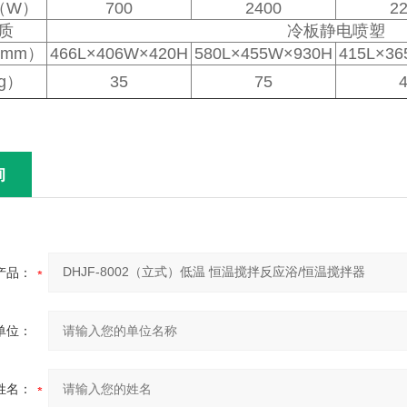
（W）
700
2400
2
质
冷板静电喷塑
mm）
466L×406W×420H
580L×455W×930H
415L×3
g）
35
75
询
产品：
单位：
姓名：