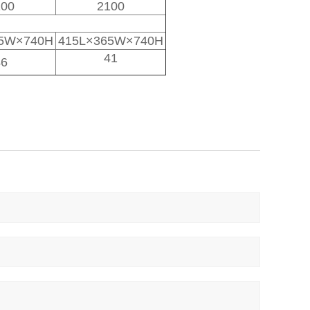
200
2100
65W×740H
415L×365W×740H
41
46