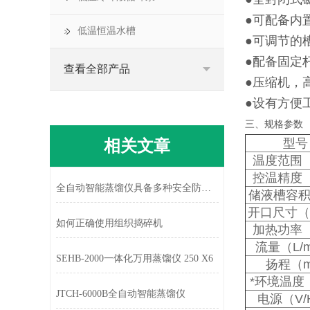
●可配备内
低温恒温水槽
●可调节的
●配备固定
查看全部产品
●压缩机，
●设有方便
三、规格参数
相关文章
型号
温度范围
控温精度
全自动智能蒸馏仪具备多种安全防护功能
储液槽容积
开口尺寸（
如何正确使用组织捣碎机
加热功率
流量（L/m
SEHB-2000一体化万用蒸馏仪 250 X6
扬程（
*环境温度
JTCH-6000B全自动智能蒸馏仪
电源（V/