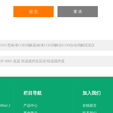
T-101C型标准COD消解器|标准COD消解仪|COD自动消解回流仪
HJF-8005 低温 恒温搅拌反应浴/恒温搅拌器
栏目导航
加入我们
0ml 2
产品中心
在线留言