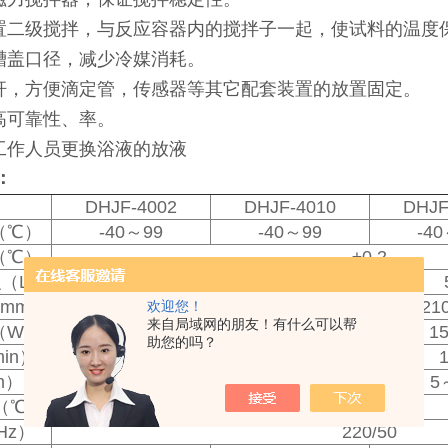
置二级搅拌，与反应容器内的搅拌子一起，使试料的温度
槽盖口径，减少冷媒消耗。
杆，方便滴定管，传感器等其它配套装置的放置固定。
高可靠性、率。
工作人员更换浴液的放液
：
DHJF-4002
DHJF-4010
DHJF
（℃）
-40～99
-40～99
-4
（℃）
±0.2
（L）
2
10
mm）
ф140×100
ф210×250
ф21
欢迎您！
来自局域网的朋友！有什么可以帮
（W）
300
1
助您的吗？
in）
-
m）
-
5
（℃）
5～25
Hz）
220/50