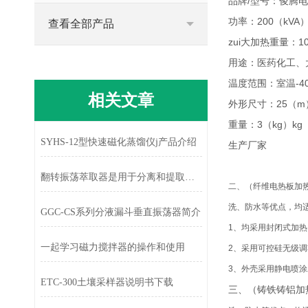
品牌/型号：俊腾电子
功率：200（kVA
查看全部产品
zui大加热重量：1
用途：医药化工、
温度范围：室温-4
相关文章
外形尺寸：25（m
重量：3（kg）kg
SYHS-12型快速磁化蒸馏仪j产品介绍
生产厂家
翻转振荡萃取器是用于分离和提取有机物的设备
二、
（纤维电热板加
洗、防水等优点，均
GGC-CS系列分液漏斗垂直振荡器简介
1、均采用封闭式加热
一起学习磁力搅拌器的操作和使用
2、采用可控硅无级
3、外壳采用静电喷
ETC-300土壤采样器说明书下载
三、
（铸铁铸铝加