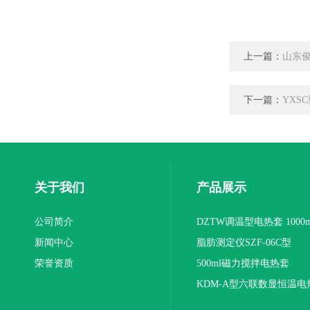
上一篇：
山东俊
下一篇：
YXS
关于我们
产品展示
公司简介
DZTW调温型电热套 1000m
新闻中心
联
脂肪测定仪SZF-06C型
荣誉资质
500ml磁力搅拌电热套
KDM-A型六联数显恒温电