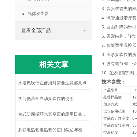
3. 弹簧试管夹
气体发生器
4. 试管通过带
5. 自由升降的
查看全部产品
6. 圆形结构，
7. 智能数字温
8. 圆形氮吹仪
相关文章
9. 设有调节阀，
10. 在浓缩溶剂
技术参数：
水浴氮吹仪在使用时需要注意那几点
产品型号
FY
处理样品数
1
学习低温全自动氮吹仪的使用
加热方式
水
试管使用范围
1
台式防腐循环水真空泵的应用日益增多
样品盘升降高度
0-
样品盘旋转空间
36
多联电热套电热套的使用禁忌与相关事项
控温精度
±0