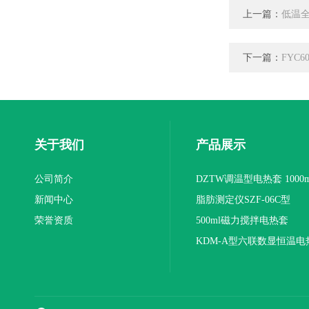
上一篇：
低温
下一篇：
FYC
关于我们
产品展示
公司简介
DZTW调温型电热套 1000m
新闻中心
联
脂肪测定仪SZF-06C型
荣誉资质
500ml磁力搅拌电热套
KDM-A型六联数显恒温电