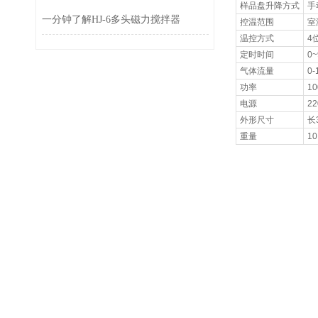
样品盘升降方式
手
一分钟了解HJ-6多头磁力搅拌器
控温范围
室温
温控方式
4
定时时间
0~
气体流量
0-
功率
1
电源
22
外形尺寸
长
重量
1