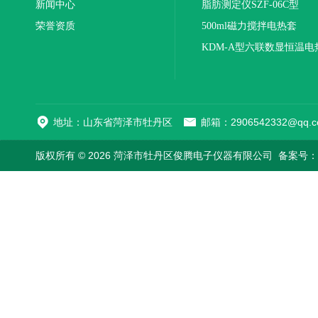
新闻中心
联
脂肪测定仪SZF-06C型
荣誉资质
500ml磁力搅拌电热套
KDM-A型六联数显恒温电
地址：山东省菏泽市牡丹区
邮箱：2906542332@qq.c
版权所有 © 2026 菏泽市牡丹区俊腾电子仪器有限公司
备案号：鲁