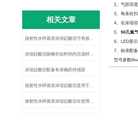
2、气腔高度
3、每条吹扫
相关文章
4、在浓缩溶
5、
96孔氮
放射性水样蒸发浓缩赶酸仪可有效提升检测结果的可靠性
6、LED显
7、标准配备
浓缩赶酸仪能够在短时间内完成样品的快速浓缩操作
型号参数Model
浓缩赶酸仪配备有准确的传感器
放射性水样蒸发浓缩赶酸仪是用于处理各种水样的理想设备
放射性水样蒸发浓缩赶酸仪在使用前要先来了解下这些