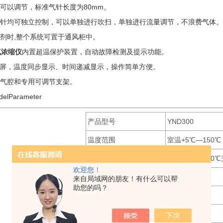
可以调节，标准气针长度为80mm。
针均可独立控制，可以单独进行吹扫，单独进行流量调节，不浪费气体。
剂时,整个系统可置于通风柜中。
气浓缩仪
内置超温保护装置，自动故障检测及提示功能。
示屏，温度同步显示、时间递减显示，操作简单方便。
气腔和专用可调节支架。
Parameter
产品型号
YND300
温度范围
室温+5℃—150℃
升温时间
≤30min （从40
欢迎您！
温度精度（40~100℃）
±0.5℃
来自局域网的朋友！有什么可以帮
助您的吗？
温度精度（100~150℃）
±1℃
温度稳定性（100℃）
±0.5℃