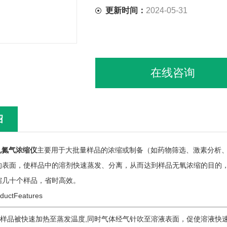
更新时间：
2024-05-31
在线咨询
绍
孔氮气浓缩仪
主要用于大批量样品的浓缩或制备（如药物筛选、激素分析
的表面，使样品中的溶剂快速蒸发、分离，从而达到样品无氧浓缩的目的
缩几十个样品，省时高效。
tFeatures
样品被快速加热至蒸发温度,同时气体经气针吹至溶液表面，促使溶液快