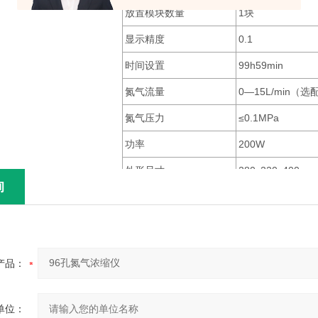
放置模块数量
1块
显示精度
0.1
时间设置
99h59min
氮气流量
0—15L/min（选
氮气压力
≤0.1MPa
功率
200W
外形尺寸
280x220x400 m
询
模块型号
试管直径
试管数
MK16
0.2ml离心管
96
MK17
平板
96孔酶标
产品：
单位：